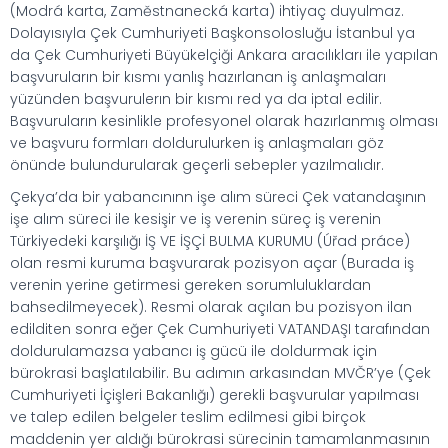
(Modrá karta, Zaměstnanecká karta) ihtiyaç duyulmaz.
Dolayısıyla Çek Cumhuriyeti Başkonsolosluğu İstanbul ya
da Çek Cumhuriyeti Büyükelçiği Ankara aracılıkları ile yapılan
başvuruların bir kısmı yanlış hazırlanan iş anlaşmaları
yüzünden başvurulerın bir kısmı red ya da iptal edilir.
Başvuruların kesinlikle profesyonel olarak hazırlanmış olması
ve başvuru formları doldurulurken iş anlaşmaları göz
önünde bulundurularak geçerli sebepler yazılmalıdır.
Çekya’da bir yabancınınn işe alım süreci Çek vatandaşının
işe alım süreci ile kesişir ve iş verenin süreç iş verenin
Türkiyedeki karşılığı İŞ VE İŞÇİ BULMA KURUMU (Úřad práce)
olan resmi kuruma başvurarak pozisyon açar (Burada iş
verenin yerine getirmesi gereken sorumluluklardan
bahsedilmeyecek). Resmi olarak açılan bu pozisyon ilan
edilditen sonra eğer Çek Cumhuriyeti VATANDAŞI tarafından
doldurulamazsa yabancı iş gücü ile doldurmak için
bürokrasi başlatılabilir. Bu adımın arkasından MVČR’ye (Çek
Cumhuriyeti İçişleri Bakanlığı) gerekli başvurular yapılması
ve talep edilen belgeler teslim edilmesi gibi birçok
maddenin yer aldığı bürokrasi sürecinin tamamlanmasının