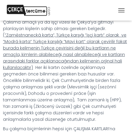
Çekya’da uzun süreli vize ya da uzun süreli oturum
M
alabilmenin şartlarından (sunulan sebeplerden) birisi olan
E
Çalısma amaçlı ya da işçi vizesi ile Çekya’ya gitmayi
N
planlayan kişilerin sahip olması gereken belgedir.
Ü
(”Zaměstnanecká karta”, Türkçe karşığı ”işçi kartı” olarak ve
Y
”Modrá karta” Türkçe karşılığı ”Mavi kart” olarak çevirilir fakat
Ü
burada kelimenin Türkçe çevirisini değil bu kartların ne
A
Ç
amaçla, kimlerin alabileceği, nasıl alınabileceği ve kartların
/
arasındaki farklar açıklanacağından kelimenin orjinal hali
K
kullanılacaktır)
Her iki kartın özelinde açıklamaya
A
geçmeden önce bilinmesi gereken bazı hususlar var.
P
Öncelikle bilinmelidir ki; Çek Cumhuriyetinde birden fazla
A
çalışma anlaşması şekli vardır (Mevsimlik işçi (sezónní
pracovník), Dohodu o provedení práce (işin
tamamlanması üzerine anlaşma), Tam zamanlı iş (HPP),
Yarı zamanlı iş (Zkrácený úvazek) gibi Çek cumhuriyeti
içerisinde farklı çalışma düzenleri vardır ve hepsi
anlaşmalarla yasal düzeneğe oturtulmuştur.
Bu çalışma biçimlerinin hepsi için ÇALIŞMA KARTLARI’na