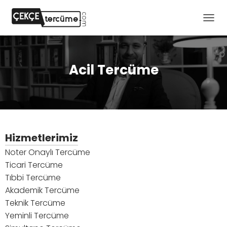
M
E
N
Ü
Y
Acil Tercüme
Ü
A
Ç
/
K
A
P
Hizmetlerimiz
A
Noter Onaylı Tercüme
Ticari Tercüme
Tıbbi Tercüme
Akademik Tercüme
Teknik Tercüme
Yeminli Tercüme