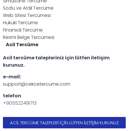
Simultane Tercüme
Sözlü ve Ardıl Tercüme
Web Sitesi Tercümesi
Hukuki Tercüme
Finansal Tercüme
Resmi Belge Tercümesi
Acil Tercüme
Acil tercüme talepleriniz için lütfen iletişim
kurunuz.
e-mail:
support@cekcetercume.com
telefon
:
+905522491713
ACİL TERCÜME TALEPLERİ İÇİN LÜTFEN İLETİŞİM KURUNUZ